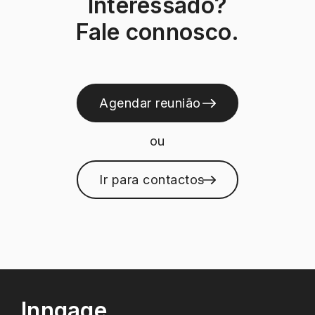
Interessado?
Fale connosco.
Seguinte
Agendar reunião
ou
Ir para contactos
Inngage