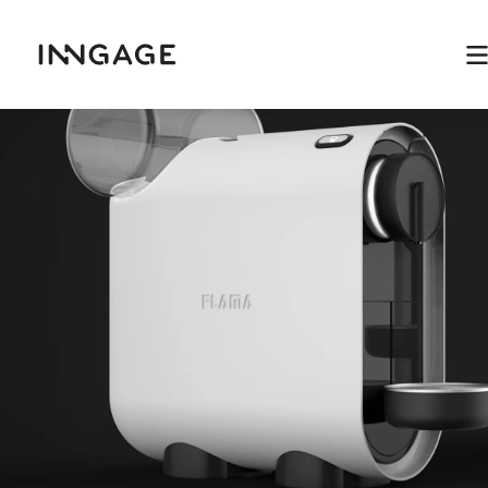
INNGAGE
M