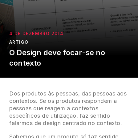
4 DE DEZEMBRO 2014
ARTIGO
O Design deve focar-se no
contexto
Dos produtos às pessoas, das pessoas aos
contextos. Se os produtos respondem a
pessoas que reagem a contextos
específicos de utilização, faz sentido
falarmos de design centrado no contexto.
Sabemos que um produto só faz sentido