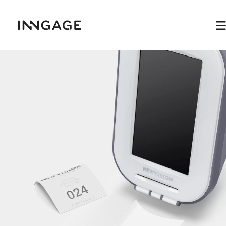
INNGAGE
M