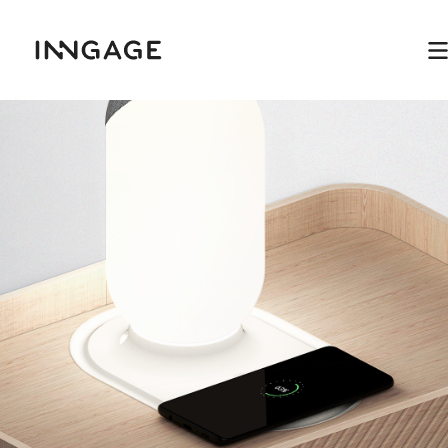
INNGAGE
M