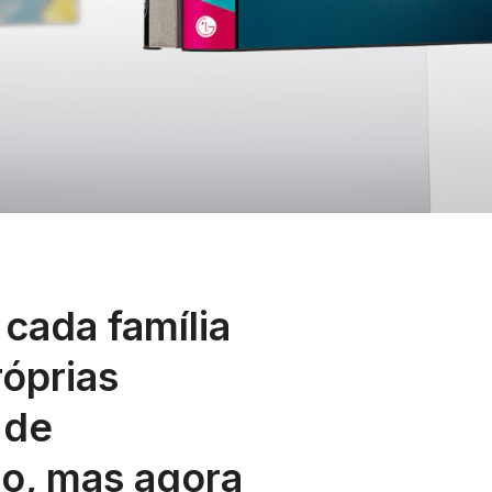
 cada família
róprias
 de
o, mas agora