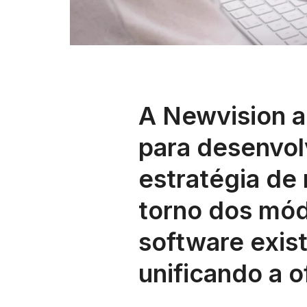
A Newvision 
para desenvo
estratégia de
torno dos mód
software exis
unificando a o