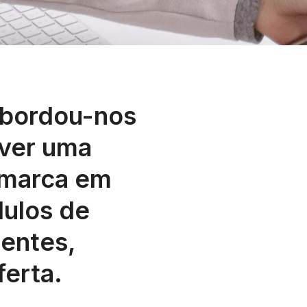
abordou-nos
lver uma
 marca em
ulos de
tentes,
ferta.