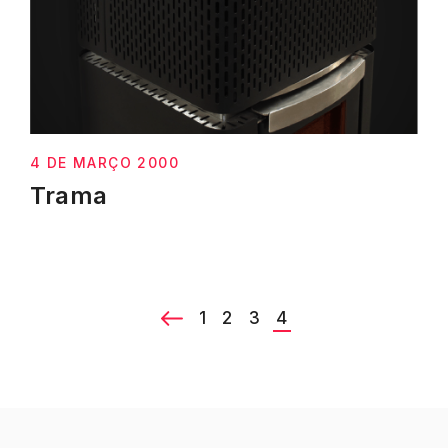
4 DE MARÇO 2000
Trama
1
2
3
4