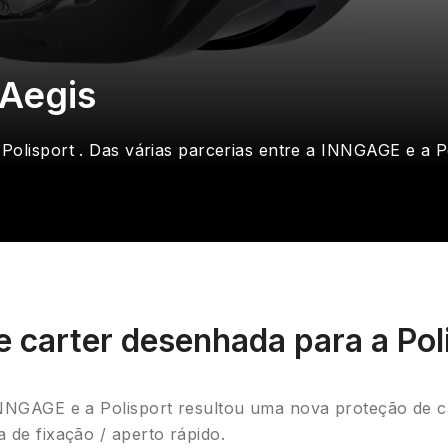
 Aegis
olisport . Das várias parcerias entre a INNGAGE e a P
 carter desenhada para a Poli
INNGAGE e a Polisport resultou uma nova proteção de c
 de fixação / aperto rápido.