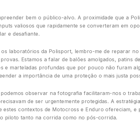
mpreender bem o público-alvo. A proximidade que a Pol
r inputs valiosos que rapidamente se converteram em op
lar e desafiante.
 os laboratórios da Polisport, lembro-me de reparar no
e provas. Estamos a falar de balões amolgados, patins d
es e marteladas profundas que por pouco não furam a
eender a importância de uma proteção o mais justa poss
podemos observar na fotografia facilitaram-nos o trabal
recisavam de ser urgentemente protegidas. A estratégia
e estes contextos de Motocross e Enduro ofereciam, e
o piloto tanto na corrida como no pós-corrida.