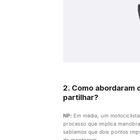
2. Como abordaram o
partilhar?
NP:
Em média, um motociclist
processo que implica manobrar
sabíamos que dois pontos impo
de montagem.